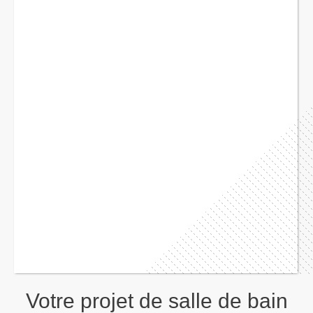
"Je tenais à vous féliciter et à vous remercier pour
votre travail qui m'a été d'une aide indispensable pour
me lancer dans ces travaux. Vos documents ont été
scrupuleusement suivis par les ouvriers de
l'entreprise de rénovation. Les précisions sur la
réalisation du calepinage, par exemple, ont été très
utiles. Votre liste de shopping a été aussi très utile. Je
suis très satisfait du meuble vasque avec plan
déporté.
Un grand merci à vous pour la qualité de votre travail
!"
Sébastien