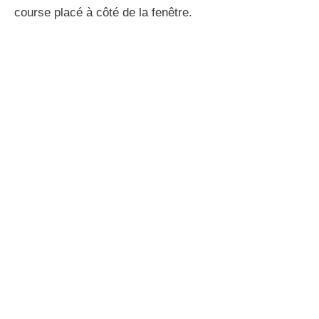
la détente dans l’alcôve de la pièce, avec une
baignoire îlot
placée sur une estrade.