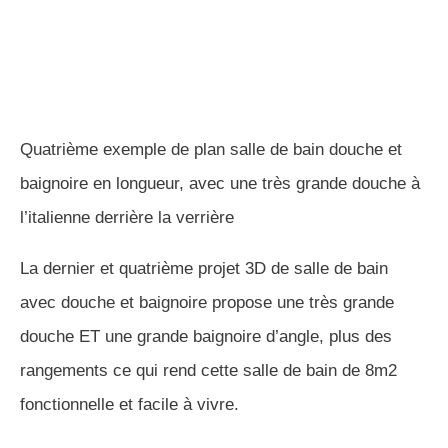
progressivement aller vers la salle de bain familiale
sur une surface ordinaire.
Premier exemple d’inspiration salle de bain est une
grande salle de bain avec douche et baignoire et en
plus un espace sport
Deuxième exemple est une salle de bain en L avce
baignoire et douche
Troisième exemple est une salle de bain avec
baignoire et douche sur ilot, une salle de bain zen
Quatrième exemple d’inspiration poura ménagers a
salle de bain est un projet de salle de bain familiale
avec baignoire semi ilot