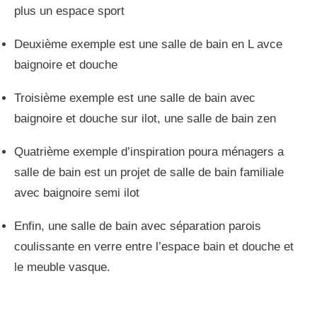
détails?
Découvrez l’
espace membres
, un endroit où vous
pouvez télécharger un PDF pour chaque étude
paratgée.
Aussi, n’hésitez pas à me retrouver sur les Réseaux
sociaux pour me dire lequel de ces projets vous a le
plus plu, je suis sur Instagram, TikTok et YouTube!
Tapez Mira Lavandier pour me trouver.
Previous
Next