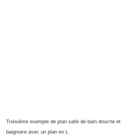
Quatrième exemple de plan salle de bain douche et
baignoire en longueur, avec une très grande douche à
l’italienne derrière la verrière
La dernier et quatrième projet 3D de salle de bain