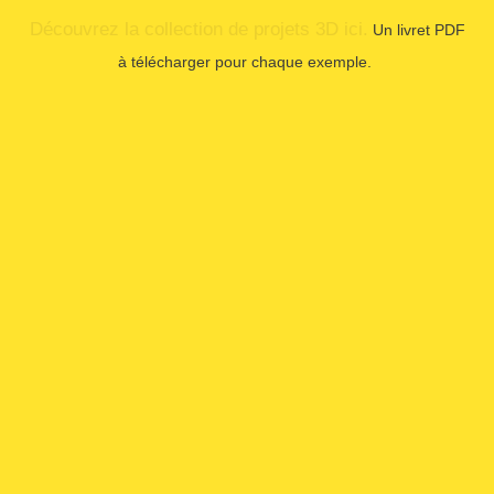
RÈGLES DE CONFIDENTIALITÉ
POLITIQUE DE COOKIES (EU)
Certains contenus proposés sur ce site peuvent être générés ou modifiés à l'aide de
l'IA
Derniers articles
Une salle de bain avec baignoire
îlot (2 options)
Aménager une salle de bain zen
moderne
4 exemples amenagement petite
salle de bain avec une douche