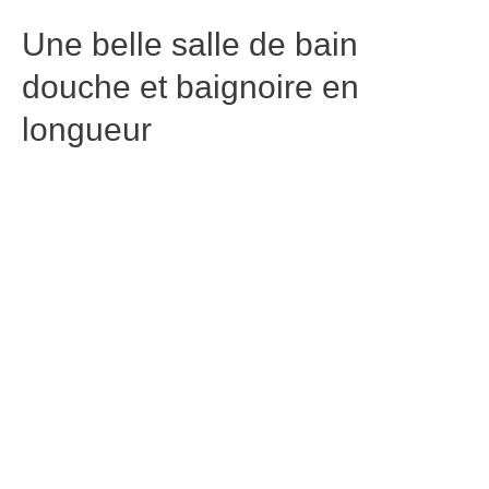
avec douche et baignoire propose une très grande
douche ET une grande baignoire d’angle, plus des
rangements ce qui rend cette salle de bain de 8m2
fonctionnelle et facile à vivre.
Inspiration salle de bain ( 5
projets d’aménagement de
salle de bain )
A la recherche d’inspiration pour la salle de bain ?
Cette vidéo est pour vous! L’objectif est de vous
apporter inspiration pour votre aménagement de salle
de bain à travers 5 exemples de jolies salles de bain,
on commencera par les grandes salles de bain pour