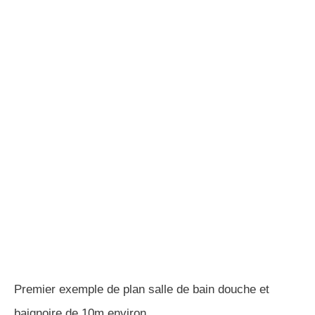
Premier exemple de plan salle de bain douche et
baignoire de 10m environ
Pour ce premier plan, j’aime la simplicité, la modernité
et la lumière du projet, pas vous?
Exemple de plan salle de bain
douche et baignoire avec
espace sport
Le deuxième exemple de plan salle de bain douche et
baignoire est aménagé sur une surface de 12m², une
très grande surface pour une salle de bain.