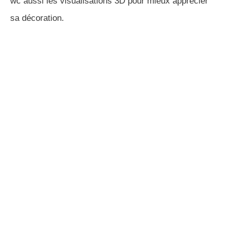
wc aussi les visualisations 3D pour mieux apprécier
sa décoration.
CONSULTATION D'ARCHITECTE EN LIGNE
Je vous aide à optimiser vos plans.