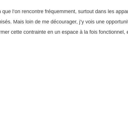
n que l’on rencontre fréquemment, surtout dans les app
sés. Mais loin de me décourager, j’y vois une opportuni
ormer cette contrainte en un espace à la fois fonctionnel,
CONSULTATION D'ARCHITECTE
Je vous aide à optimiser vos plans.