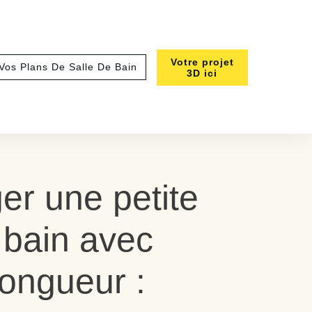
Votre projet
 Vos Plans De Salle De Bain
3D ici
r une petite
 bain avec
ongueur :