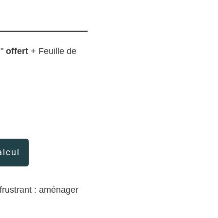
n"
offert
+ Feuille de
alcul
 frustrant : aménager