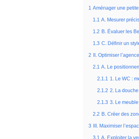
1
Aménager une petite 
1.1
A. Mesurer précis
1.2
B. Évaluer les B
1.3
C. Définir un st
2
II. Optimiser l’agen
2.1
A. Le positionne
2.1.1
1. Le WC : m
2.1.2
2. La douche :
2.1.3
3. Le meuble
2.2
B. Créer des zones
3
III. Maximiser l’esp
3.1
A. Exploiter la ve