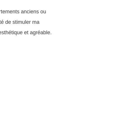
artements anciens ou
té de stimuler ma
 esthétique et agréable.
 EN LIGNE