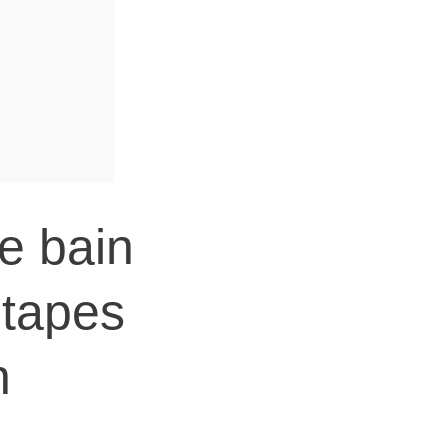
e bain
étapes
n